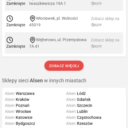
mapie
Zamknięte
Iwaszkiewicza 19A 1
Włocławek, pl. Wolności
Zobacz sklep na
mapie
Zamknięte
45019
Wejherowo, ul. Przemysłowa
Zobacz sklep na
mapie
Zamknięte
7A 41
ZOBACZ WIĘCEJ
Sklepy sieci
Alsen
w innych miastach
Alsen
Warszawa
Alsen
Łódź
Alsen
Kraków
Alsen
Gdańsk
Alsen
Poznań
Alsen
Szczecin
Alsen
Wrocław
Alsen
Lublin
Alsen
Katowice
Alsen
Częstochowa
Alsen
Bydgoszcz
Alsen
Rzeszów