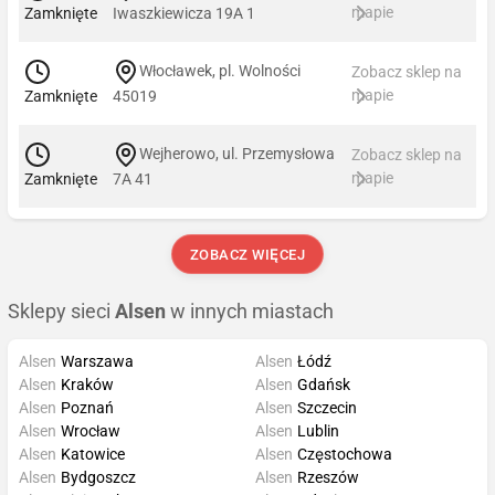
mapie
Zamknięte
Iwaszkiewicza 19A 1
Włocławek, pl. Wolności
Zobacz sklep na
mapie
Zamknięte
45019
Wejherowo, ul. Przemysłowa
Zobacz sklep na
mapie
Zamknięte
7A 41
ZOBACZ WIĘCEJ
Sklepy sieci
Alsen
w innych miastach
Alsen
Warszawa
Alsen
Łódź
Alsen
Kraków
Alsen
Gdańsk
Alsen
Poznań
Alsen
Szczecin
Alsen
Wrocław
Alsen
Lublin
Alsen
Katowice
Alsen
Częstochowa
Alsen
Bydgoszcz
Alsen
Rzeszów