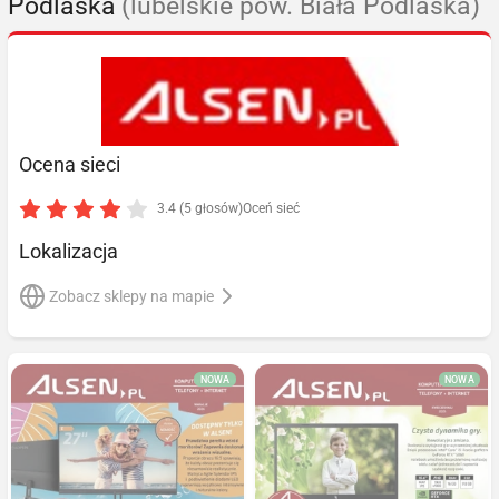
Podlaska
(lubelskie pow. Biała Podlaska)
Ocena sieci
3.4 (5 głosów)
Oceń sieć
Lokalizacja
Zobacz sklepy na mapie
NOWA
NOWA