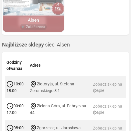
Alsen
Zakończona
Najbliższe sklepy
sieci Alsen
Godziny
Adres
otwarcia
10:00-
Złotoryja, ul. Stefana
Zobacz sklep na
mapie
18:00
Żeromskiego 3 1
09:00-
Zielona Góra, ul. Fabryczna
Zobacz sklep na
mapie
17:00
44
08:00-
Zgorzelec, ul. Jarosława
Zobacz sklep na