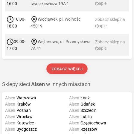
mapie
16:00
Iwaszkiewicza 19A 1
10:00-
Włocławek, pl. Wolności
Zobacz sklep na
mapie
18:00
45019
09:00-
Wejherowo, ul. Przemysłowa
Zobacz sklep na
mapie
17:00
7A 41
ZOBACZ WIĘCEJ
Sklepy sieci
Alsen
w innych miastach
Alsen
Warszawa
Alsen
Łódź
Alsen
Kraków
Alsen
Gdańsk
Alsen
Poznań
Alsen
Szczecin
Alsen
Wrocław
Alsen
Lublin
Alsen
Katowice
Alsen
Częstochowa
Alsen
Bydgoszcz
Alsen
Rzeszów