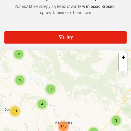
Zobacz które sklepy są teraz otwarte
w mieście Krosno
i
sprawdź niedziele handlowe
Filtry
2
+
−
5
3
4
13
3
148