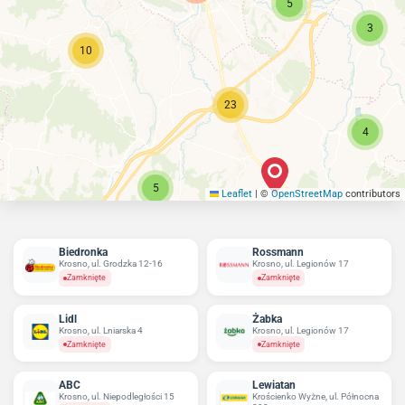
5
3
10
23
4
5
Leaflet
|
©
OpenStreetMap
contributors
Biedronka
Rossmann
Krosno, ul. Grodzka 12-16
Krosno, ul. Legionów 17
Zamknięte
Zamknięte
Lidl
Żabka
Krosno, ul. Lniarska 4
Krosno, ul. Legionów 17
Zamknięte
Zamknięte
ABC
Lewiatan
Krosno, ul. Niepodległości 15
Krościenko Wyżne, ul. Północna