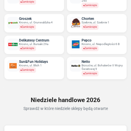
290
Zamknięte
Zamknięte
Groszek
Chorten
Krosno, ul. Grunwaldzka 4
Szebnie, ul. Szebnie 1
Zamknięte
Zamknięte
Delikatesy Centrum
Pepco
Krosno, ul. Bursaki 29a
Krosno, ul. Niepodległości 6 B
Zamknięte
Zamknięte
Sun&Fun Holidays
Netto
Krosno, ul. Blich 1
Brzozów, ul. Bohaterów II Wojny
Światowej 9
Zamknięte
Zamknięte
Niedziele handlowe 2026
Sprawdź w które niedziele sklepy będą otwarte